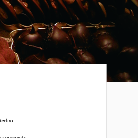
terloo.
 sa renommée.